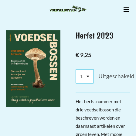
Ga
direct
naar
de
Herfst 2023
hoofdinhoud
€ 9,25
Uitgeschakeld
Het herfstnummer met
drie voedselbossen die
beschreven worden en
daarnaast artikelen over
groen leven. Met mooie