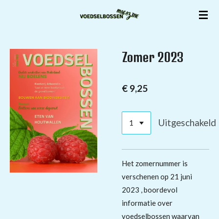
Ga
direct
naar
de
Zomer 2023
hoofdinhoud
€ 9,25
Uitgeschakeld
Het zomernummer is
verschenen op 21 juni
2023 , boordevol
informatie over
voedselbossen waarvan