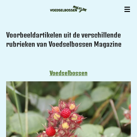
Ga
direct
naar
de
Voorbeeldartikelen uit de verschillende
hoofdinhoud
rubrieken van Voedselbossen Magazine
Voedselbossen